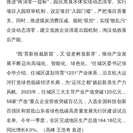
推进“两清零一提标”，园区黑臭水体实现动态清零。实行
项目入园联审机制，设定项目“入园门槛”，严把项目质量
关。同时，推进煤炭消费压减、能耗“双控”，实现“散乱污”
企业动态清零，建立低效企业清退出园机制，淘汰低效落
后产能。
“既‘育新枝栽新苗’，又‘促老树发新芽’，推动产业发
展不断迈向高端化、智能化、绿色化。”任城区委书记张
令华介绍。任城区谋划培育“1231”产业体系，沿京杭大运
河打造绿色低碳经济长廊，为“运河之都”扬起新质生产力
风帆。2023年，任城区三大主导产业产值突破120亿元，
58家“产改”重点企业营收突破百亿元，入选全国科技创新
百强区和首批山东省绿色低碳高质量发展先行区建设试点
名单。今年一季度，全区完成地区生产总值164.18亿元，
同比增长6.0%。（高峰 王浩奇 袁进）