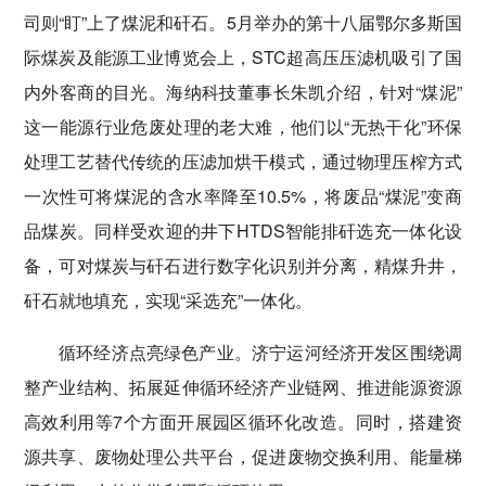
司则“盯”上了煤泥和矸石。5月举办的第十八届鄂尔多斯国
际煤炭及能源工业博览会上，STC超高压压滤机吸引了国
内外客商的目光。海纳科技董事长朱凯介绍，针对“煤泥”
这一能源行业危废处理的老大难，他们以“无热干化”环保
处理工艺替代传统的压滤加烘干模式，通过物理压榨方式
一次性可将煤泥的含水率降至10.5%，将废品“煤泥”变商
品煤炭。同样受欢迎的井下HTDS智能排矸选充一体化设
备，可对煤炭与矸石进行数字化识别并分离，精煤升井，
矸石就地填充，实现“采选充”一体化。
循环经济点亮绿色产业。济宁运河经济开发区围绕调
整产业结构、拓展延伸循环经济产业链网、推进能源资源
高效利用等7个方面开展园区循环化改造。同时，搭建资
源共享、废物处理公共平台，促进废物交换利用、能量梯