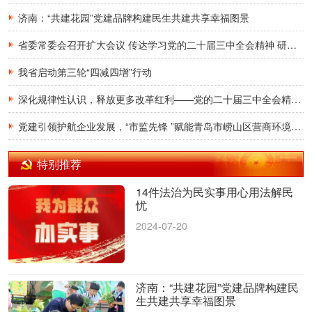
济南：“共建花园”党建品牌构建民生共建共享幸福图景
省委常委会召开扩大会议 传达学习党的二十届三中全会精神 研究贯彻落实意见
我省启动第三轮“四减四增”行动
深化规律性认识，释放更多改革红利——党的二十届三中全会精神在我省广大党员干部群众中引发热烈反响
党建引领护航企业发展，“市监先锋 ”赋能青岛市崂山区营商环境再提升——山东省市场监管局“市监先锋”宣讲团走进青岛市崂山区兴商护航联盟
特别推荐
14件法治为民实事用心用法解民
忧
2024-07-20
济南：“共建花园”党建品牌构建民
生共建共享幸福图景