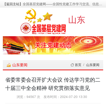
【返回主站】
全国基层党建网——全国性党建工作学习交流、信息资源发布的基层党建新闻门户网
密切党群关系
山东
传递党的声音
关注党建动态
展示党建成果
山东要闻
首页
山东要闻
宣传党建成就
省委常委会召开扩大会议 传达学习党的二
十届三中全会精神 研究贯彻落实意见
传播党建理论
浏览：94567 次
发布时间：2024-07-20 13:30
密切党群关系