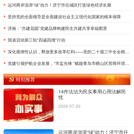
运河两岸澎湃“绿”动力！济宁市任城区打造绿色经济长廊
坚持党的全面领导是全面建设社会主义现代化国家的根本保障
济南：“共建花园”党建品牌构建民生共建共享幸福图景
我省启动第三轮“四减四增”行动
深化规律性认识，释放更多改革红利——党的二十届三中全会精神在我省广大党员干部群众中引发热烈反响
党建引领护航企业发展，“市监先锋 ”赋能青岛市崂山区营商环境再提升——山东省市场监管局“市监先锋”宣讲团走进青岛市崂山区兴商护航联盟
特别推荐
14件法治为民实事用心用法解民
忧
2024-07-20
运河两岸澎湃“绿”动力！济宁市任